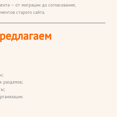
ента — от миграции до согласования;
ментов старого сайта.
предлагаем
ы;
х разделов;
ты;
рганизации.